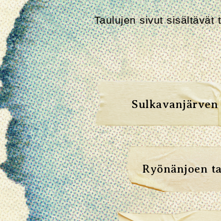
Taulujen sivut sisältävät 
Sulkavanjärven 
Ryönänjoen t