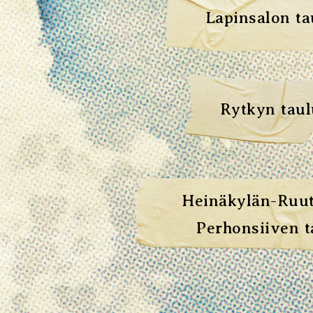
Lapinsalon ta
Rytkyn taul
Heinäkylän-Ruu
Perhonsiiven t