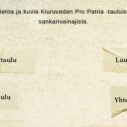
tietoa ja kuvia Kiuruveden Pro Patria -taului
sankarivainajista.
taulu
Luu
aulu
Yht