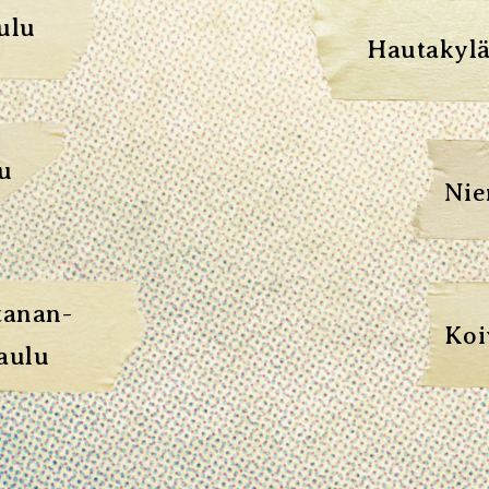
ulu
Hautakylä
u
Nie
tanan-
Koi
aulu