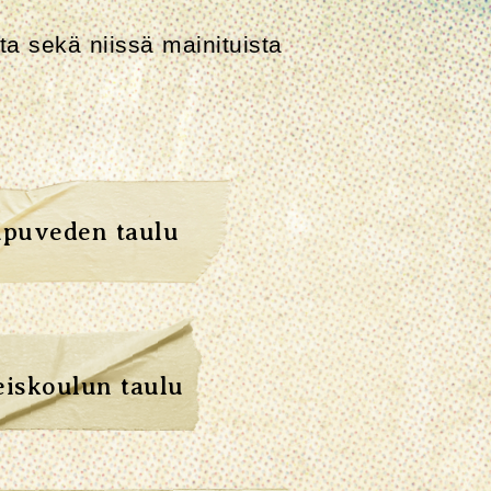
sta sekä niissä mainituista
puveden taulu
eiskoulun taulu