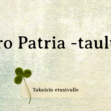
ro Patria -taul
Takaisin etusivulle